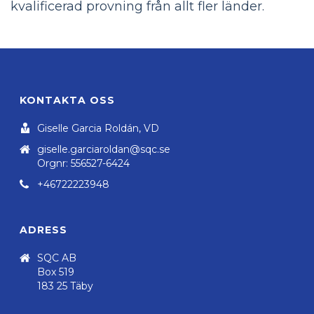
kvalificerad provning från allt fler länder.
KONTAKTA OSS
Giselle Garcia Roldán, VD
giselle.garciaroldan@sqc.se
Orgnr: 556527-6424
+46722223948
ADRESS
SQC AB
Box 519
183 25 Täby