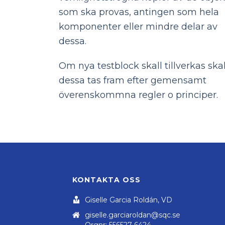
som ska provas, antingen som hela
komponenter eller mindre delar av
dessa.
Om nya testblock skall tillverkas skal
dessa tas fram efter gemensamt
överenskommna regler o principer.
KONTAKTA OSS
Giselle Garcia Roldán, VD
giselle.garciaroldan@sqc.se