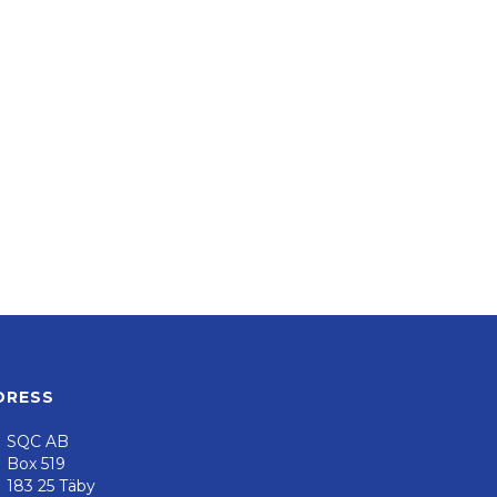
DRESS
SQC AB
Box 519
183 25 Täby