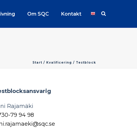
ivning
Om SQC
Kontakt
EN
Start
/
Kvalificering
/ Testblock
estblocksansvarig
ani Rajamäki
730-79 94 98
ni.rajamaeki@sqc.se