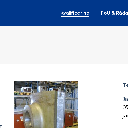
Kvalificering
FoU & Rådg
T
J
0
ja
t