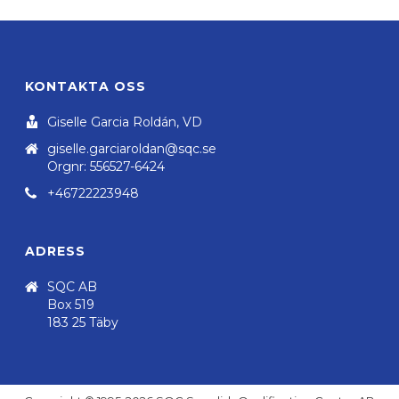
KONTAKTA OSS
Giselle Garcia Roldán, VD
giselle.garciaroldan@sqc.se
Orgnr: 556527-6424
+46722223948
ADRESS
SQC AB
Box 519
183 25 Täby